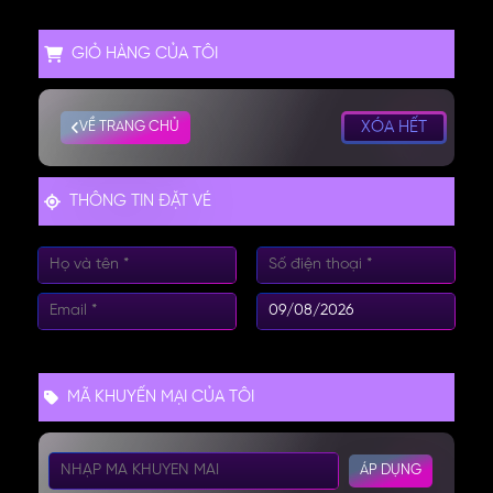
GIỎ HÀNG CỦA TÔI
XÓA HẾT
VỀ TRANG CHỦ
THÔNG TIN ĐẶT VÉ
MÃ KHUYẾN MẠI CỦA TÔI
ÁP DỤNG