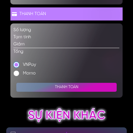
THANH TOÁN
Số lượng
Tạm tính
Giảm
Tổng
VNPay
Momo
THANH TOÁN
SỰ KIỆN KHÁC